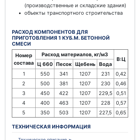
(производственные и складские здания)
объекты транспортного строительства
РАСХОД КОМПОНЕНТОВ ДЛЯ
ПРИГОТОВЛЕНИЯ 1 КУБ.М. БЕТОННОЙ
СМЕСИ
Расход материалов, кг/м3
Номер
В:Ц
состава
Ц 660
Песок
Щебень
Вода
1
550
341
1207
231
0,42
2
500
381
1207
230
0,46
3
450
422
1207
229,5
0,51
4
400
463
1207
228
0,57
5
350
503
1207
227,5
0,65
ТЕХНИЧЕСКАЯ ИНФОРМАЦИЯ
Техническое описание ➣