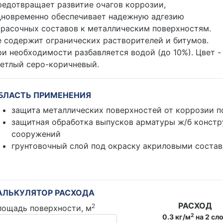
едотвращает развитие очагов коррозии,
дновременно обеспечивает надежную адгезию
красочных составов к металлическим поверхностям.
 содержит огранических растворителей и битумов.
и необходимости разбавляется водой (до 10%). Цвет -
ветлый серо-коричневый.
БЛАСТЬ ПРИМЕНЕНИЯ
защита металлических поверхностей от коррозии 
защитная обработка выпусков арматуры ж/б констр
сооружений
грунтовочный слой под окраску акриловыми соста
АЛЬКУЛЯТОР РАСХОДА
РАСХОД
2
лощадь поверхности, м
2
0.3 кг/м
на 2 сл