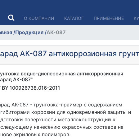
О КОМПАНИИ
КАТАЛОГ
ПРИМЕНЕНИЕ
К
авная
/
Продукция
/
АК-087
арад АК-087 антикоррозионная грунт
рунтовка водно-дисперсионная антикоррозионная
арад АК-087"
 BY 100926738.016-2011
рад АК-087 - грунтовка-праймер с содержанием
нгибиторами коррозии для одновременной защиты и
одготовки поверхности металлоконструкций к
оследующему нанесению окрасочных составов на
снове акриловых полимеров.