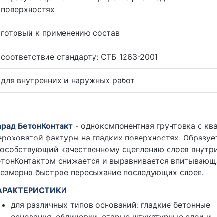
поверхностях
готовый к применению состав
соответствие стандарту: СТБ 1263-2001
для внутренних и наружных работ
арад БетонКонтакт
- однокомпонентная грунтовка с кв
роховатой фактуры на гладких поверхностях. Образуе
пособствующий качественному сцеплению слоев внутри
етонКонтактом снижается и выравнивается впитывающа
резмерно быстрое пересыхание последующих слоев.
АРАКТЕРИСТИКИ
для различных типов оснований: гладкие бетонные
основания, облицовки, старые штукатурные слои и