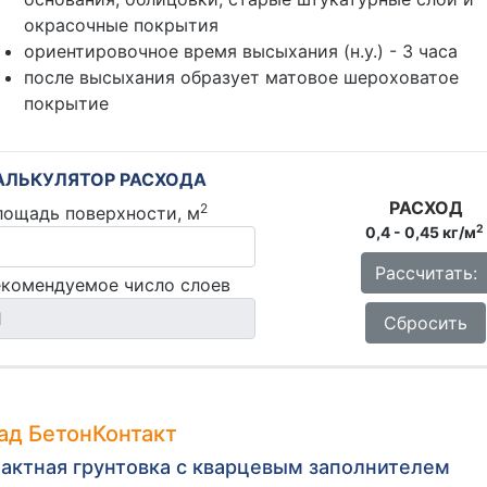
окрасочные покрытия
ориентировочное время высыхания (н.у.) - 3 часа
после высыхания образует матовое шероховатое
покрытие
АЛЬКУЛЯТОР РАСХОДА
РАСХОД
2
лощадь поверхности, м
2
0,4 - 0,45 кг/м
Рассчитать:
екомендуемое число слоев
Сбросить
ад БетонКонтакт
актная грунтовка с кварцевым заполнителем