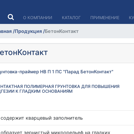
О КОМПАНИИ
КАТАЛОГ
ПРИМЕНЕНИЕ
К
авная
/
Продукция
/
БетонКонтакт
етонКонтакт
унтовка-праймер НВ П 1 ПС "Парад БетонКонтакт"
ОНТАКТНАЯ ПОЛИМЕРНАЯ ГРУНТОВКА ДЛЯ ПОВЫШЕНИЯ
ДГЕЗИИ К ГЛАДКИМ ОСНОВАНИЯМ
содержит кварцевый заполнитель
образует зернистый микрорельеф на гладких