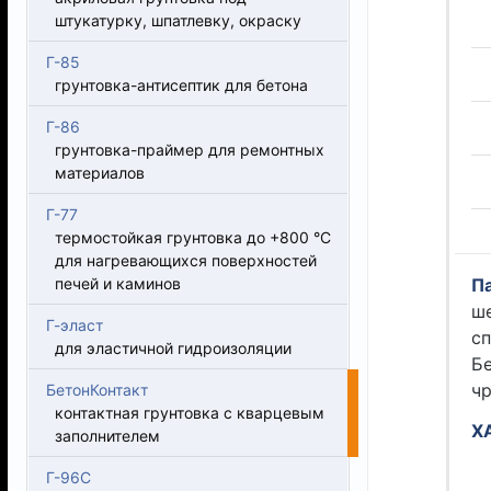
штукатурку, шпатлевку, окраску
Г-85
грунтовка-антисептик для бетона
Г-86
грунтовка-праймер для ремонтных
материалов
Г-77
термостойкая грунтовка до +800 °С
для нагревающихся поверхностей
печей и каминов
П
ше
Г-эласт
с
для эластичной гидроизоляции
Б
ч
БетонКонтакт
контактная грунтовка с кварцевым
Х
заполнителем
Г-96С