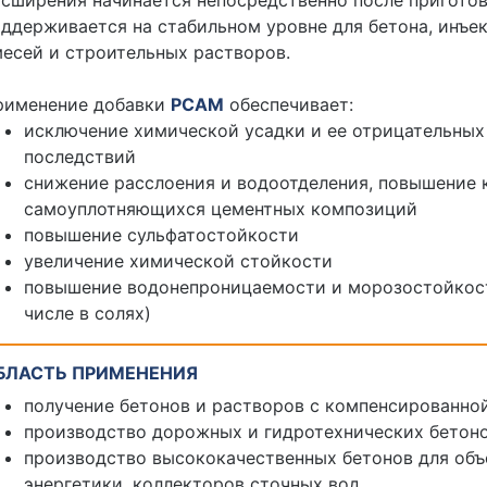
сширения начинается непосредственно после приготов
ддерживается на стабильном уровне для бетона, инъе
есей и строительных растворов.
рименение добавки
РСАМ
обеспечивает:
исключение химической усадки и ее отрицательных
последствий
снижение расслоения и водоотделения, повышение 
самоуплотняющихся цементных композиций
повышение сульфатостойкости
увеличение химической стойкости
повышение водонепроницаемости и морозостойкост
числе в солях)
БЛАСТЬ ПРИМЕНЕНИЯ
получение бетонов и растворов с компенсированно
производство дорожных и гидротехнических бетон
производство высококачественных бетонов для объ
энергетики, коллекторов сточных вод