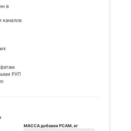
ин в
я каналов
ных
ьфатам
ными РУП
по
ы
МАССА добавки РСАМ, кг