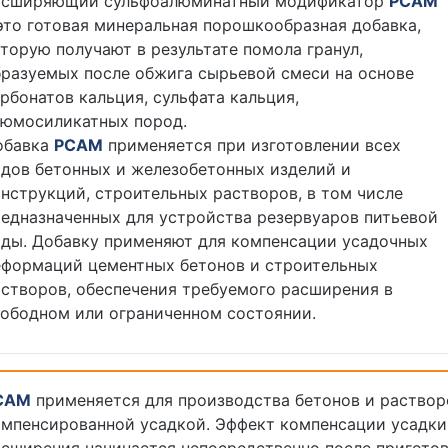
асширяющий сульфоалюминатный модификатор
РСАМ
это готовая минеральная порошкообразная добавка,
торую получают в результате помола гранул,
разуемых после обжига сырьевой смеси на основе
рбонатов кальция, сульфата кальция,
люмосиликатных пород.
обавка
РСАМ
применяется при изготовлении всех
дов бетонных и железобетонных изделий и
нструкций, строительных растворов, в том числе
едназначенных для устройства резервуаров питьевой
оды. Добавку применяют для компенсации усадочных
еформаций цементных бетонов и строительных
створов, обеспечения требуемого расширения в
вободном или ограниченном состоянии.
САМ
применяется для производства бетонов и раствор
омпенсированной усадкой. Эффект компенсации усадки