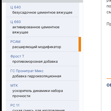
ра
по
Ц 640
см
безусадочное цементное вяжущее
Ц 660
П
активированное цементное
вяжущее
РСАМ
расширяющий модификатор
Фрост Т
противоморозная добавка
ГС Пронитрат Микс
добавка гидроизоляционная
О
МТК
ускоритель динамики набора
прочности
РС 11
сухая смесь для изготовления