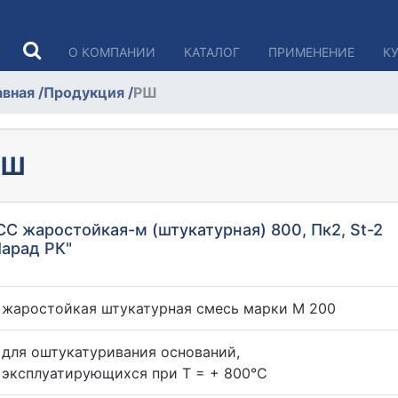
О КОМПАНИИ
КАТАЛОГ
ПРИМЕНЕНИЕ
К
авная
/
Продукция
/
РШ
РШ
СС жаростойкая-м (штукатурная) 800, Пк2, St-2
Парад РК"
жаростойкая штукатурная смесь марки М 200
для оштукатуривания оснований,
эксплуатирующихся при T = + 800°C