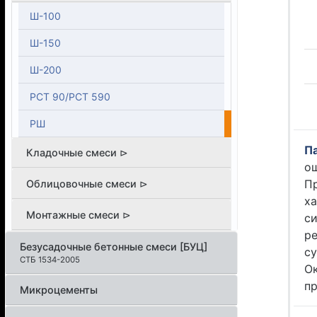
Ш-100
Ш-150
Ш-200
РСТ 90/РСТ 590
РШ
П
Кладочные смеси ⊳
о
П
Облицовочные смеси ⊳
х
Монтажные смеси ⊳
си
р
Безусадочные бетонные смеси [БУЦ]
с
СТБ 1534-2005
О
п
Микроцементы