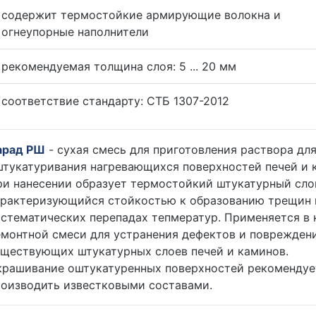
содержит термостойкие армирующие волокна и
огнеупорные наполнители
рекомендуемая толщина слоя: 5 ... 20 мм
соответствие стандарту: СТБ 1307-2012
арад РШ
- сухая смесь для приготовления раствора дл
штукатуривания нагревающихся поверхностей печей и 
ри нанесении образует термостойкий штукатурный сло
арактеризующийся стойкостью к образованию трещин 
стематических перепадах тепмератур. Применяется в 
емонтной смеси для устранения дефектов и поврежден
уществующих штукатурных слоев печей и каминов.
крашивание оштукатуренных поверхностей рекомендуе
роизводить известковыми составами.