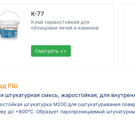
K-77
Клей термостойкий для
облицовки печей и каминов
Смотреть >>
ад РШ
я штукатурная смесь, жаростойкая, для внутре
остойкая штукатурка М200 для оштукатуривания пове
еву до +800°C. Образует паропроницаемый штукатурный